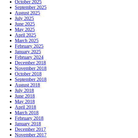
October 2025
September 2025
August 2025
July 2025
June 2025
May 2025
April 2025
March 2025
February 2025
January 2025
February 2024
December 2018
November 2018
October 2018
September 2018
August 2018
July 2018
June 2018
May 2018
April 2018
March 2018
February 2018
January 2018
December 2017
November 2017