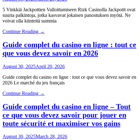
5 Vinkkiä Jackpottien Valloittamiseen Rizk Casinolla Jackpotit ovat
suuria palkintoja, jotka kasvavat jokaisen panostuksen myötä. Ne
voivat olla kiinteitä summia
Continue Reading →
Guide complet du casino en ligne : tout ce
que vous devez savoir en 2026
August 30, 2025
April 20, 2026
Guide complet du casino en ligne : tout ce que vous devez savoir en
2026 Le marché du jeu français
Continue Reading →
Guide complet du casino en ligne – Tout
ce que vous devez savoir pour jouer en
toute sécurité et maximiser vos gains
August 30, 2025
March 28, 2026