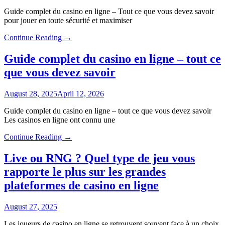
Guide complet du casino en ligne – Tout ce que vous devez savoir
pour jouer en toute sécurité et maximiser
Continue Reading →
Guide complet du casino en ligne – tout ce
que vous devez savoir
August 28, 2025
April 12, 2026
Guide complet du casino en ligne – tout ce que vous devez savoir
Les casinos en ligne ont connu une
Continue Reading →
Live ou RNG ? Quel type de jeu vous
rapporte le plus sur les grandes
plateformes de casino en ligne
August 27, 2025
Les joueurs de casino en ligne se retrouvent souvent face à un choix