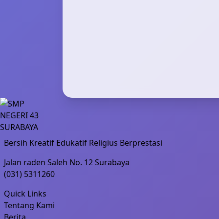
Bersih Kreatif Edukatif Religius Berprestasi
Jalan raden Saleh No. 12 Surabaya
(031) 5311260
Quick Links
Tentang Kami
Berita