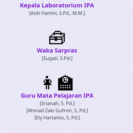
Kepala Laboratorium IPA
[Asih Hartini, S.Pd., M.M.]
🧰
Waka Sarpras
[Sugati, S.Pd.]
👩‍🏫
Guru Mata Pelajaran IPA
[Srianah, S. Pd.]
[Ahmad Zaki Gufron, S, Pd.]
[Ely Hartanto, S, Pd.]