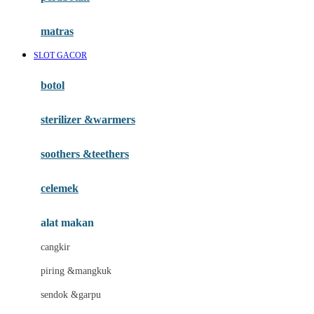
Happy Tummy
Hauck
matras
Havaianas
SLOT GACOR
Hegen
botol
Hot Wheels
sterilizer &warmers
Hybrid
soothers &teethers
I
Inlacta DHA
celemek
Interlac
alat makan
Ivenet
cangkir
J
piring &mangkuk
Jack N Jill
sendok &garpu
Joie