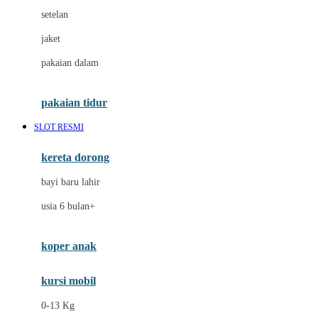
Dae Organics
setelan
Docare
jaket
Doona
pakaian dalam
Down To Earth
Drew
pakaian tidur
Dr. Brown's
SLOT RESMI
E
kereta dorong
ELC
bayi baru lahir
Ergobaby
usia 6 bulan+
Expert Care
koper anak
Ezyroller
kursi mobil
F
0-13 Kg
Felt So Sweet