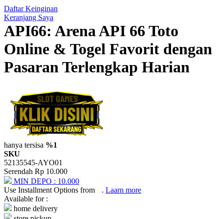
Daftar Keinginan
Q
Keranjang Saya
API66: Arena API 66 Toto
QV Baby
Online & Togel Favorit dengan
R
Pasaran Terlengkap Harian
Real Shades
Red Castle
Ribbon Madness
S
Sebamed
hanya tersisa
%1
SKU
Silver Cross
52135545-AYO01
Serendah
Rp 10.000
Simply Idea
MIN DEPO :
10.000
Skip Hop
Use Installment Options from
.
Laarn more
Available for :
Spectra
home delivery
store pickup