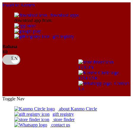
lewati ke Konten
download apps
download app from:
gift registry
Bahasa
ID
LOGIN
DAFTAR
Contact
Us
Toggle Nav
about Kanmo Circle
gift registry
store finder
contact us