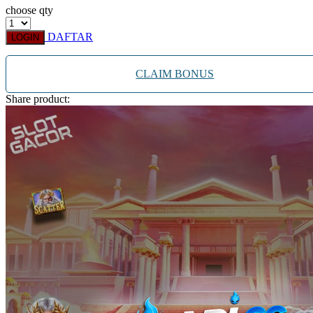
choose qty
DAFTAR
LOGIN
CLAIM BONUS
Share product: