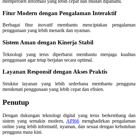
memperoleh informasi yang lebih cepat dan mudah dipahami.
Xootz
Fitur Modern dengan Pengalaman Interaktif
Y
Berbagai fitur inovatif membantu menciptakan pengalaman
penggunaan yang lebih menarik dan nyaman.
Yamatoya
Sistem Aman dengan Kinerja Stabil
Z
Teknologi yang terus diperbarui membantu menjaga kualitas
Zaxy
penggunaan agar tetap berjalan secara optimal.
Zoggs
Layanan Responsif dengan Akses Praktis
0-9
Struktur layanan yang lebih sederhana membantu pengguna
menikmati penggunaan yang lebih cepat dan efisien.
4Moms
Penutup
59S
Dengan dukungan teknologi digital yang terus berkembang dan
sistem yang semakin modern,
API66
menghadirkan pengalaman
online yang lebih informatif, nyaman, dan sesuai dengan kebutuhan
pengguna masa kini.