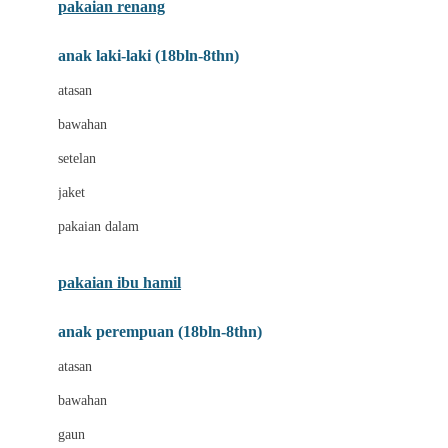
pakaian renang
Bumkins
anak laki-laki (18bln-8thn)
C
atasan
Cetaphil
bawahan
Chicco
setelan
Childlife
jaket
Clevamama
pakaian dalam
Cocolatte
Cottonseeds
pakaian ibu hamil
Cozy N Safe
anak perempuan (18bln-8thn)
Crane
atasan
Cybex
bawahan
D
gaun