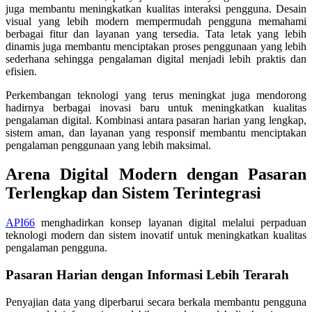
juga membantu meningkatkan kualitas interaksi pengguna. Desain
Twistshake
visual yang lebih modern mempermudah pengguna memahami
TY Toys
berbagai fitur dan layanan yang tersedia. Tata letak yang lebih
dinamis juga membantu menciptakan proses penggunaan yang lebih
sederhana sehingga pengalaman digital menjadi lebih praktis dan
U
efisien.
Perkembangan teknologi yang terus meningkat juga mendorong
hadirnya berbagai inovasi baru untuk meningkatkan kualitas
V
pengalaman digital. Kombinasi antara pasaran harian yang lengkap,
sistem aman, dan layanan yang responsif membantu menciptakan
pengalaman penggunaan yang lebih maksimal.
Veja
Vitaflow
Arena Digital Modern dengan Pasaran
Terlengkap dan Sistem Terintegrasi
Vtech
W
API66
menghadirkan konsep layanan digital melalui perpaduan
teknologi modern dan sistem inovatif untuk meningkatkan kualitas
pengalaman pengguna.
Waterland
Wellness
Pasaran Harian dengan Informasi Lebih Terarah
X
Penyajian data yang diperbarui secara berkala membantu pengguna