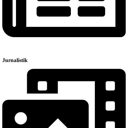
Jurnalistik