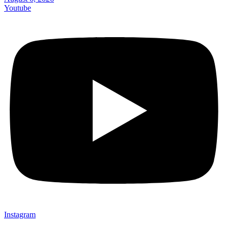
Youtube
Instagram