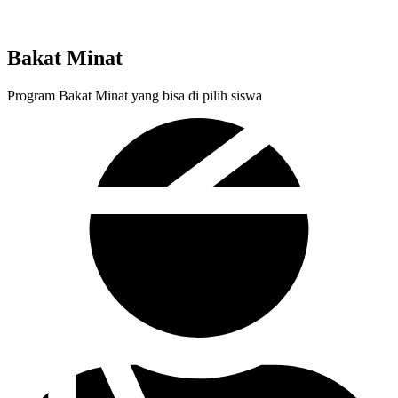
Bakat Minat
Program Bakat Minat yang bisa di pilih siswa