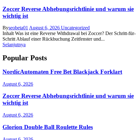
Zoccer Reverse Abhebungsrichtlinie und warum sie
wichtig ist
By
seobeta01
August 6, 2026
Uncategorized
Inhalt Was ist eine Reverse Withdrawal bei Zoccer? Der Schritt-für-
Schritt Ablauf einer Rückbuchung Zeitfenster und...
Selanjutnya
Popular Posts
NordicAutomaten Free Bet Blackjack Forklart
August 6, 2026
Zoccer Reverse Abhebungsrichtlinie und warum sie
wichtig ist
August 6, 2026
Glorion Double Ball Roulette Rules
August 6, 2026