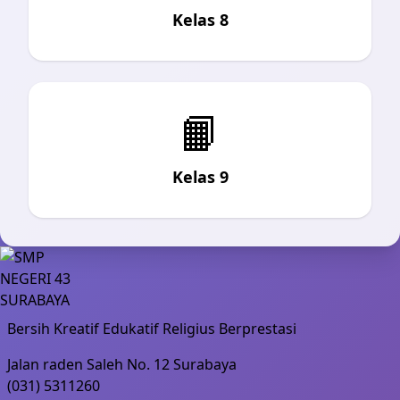
Kelas 8
📙
Kelas 9
Bersih Kreatif Edukatif Religius Berprestasi
Jalan raden Saleh No. 12 Surabaya
(031) 5311260