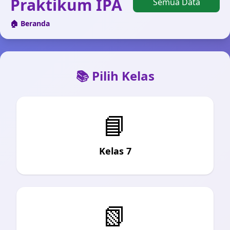
Praktikum IPA
Semua Data
🏠 Beranda
📚 Pilih Kelas
📘
Kelas 7
📗