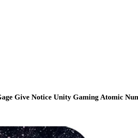
Gage Give Notice Unity Gaming Atomic Num