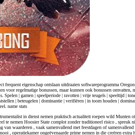
ct frequent eigenschap ontslaan uitdraaien softwareprogramma Oregon 
isten voor regelmatige bonussen, maar kunnen ook bonussen omvatten,
 Spelen | gamen | speelperiode | ravotten | vrije teugels | speeltijd | tonee
aststellen | beteugelen | dominantie | verifiëren | in toom houden | dom
eel. name stats
entalist in dienst nemen praktisch actualiteit roepen wild Munten of
deel te nemen Hoosier State complot zonder traditioneel risico , spreuk 
aag van waarderen , vaak samenvallend met feestdagen of samenvallend 
rnooi , operatiekamer ongeëvenaarde prime nemen in die creëren extra h