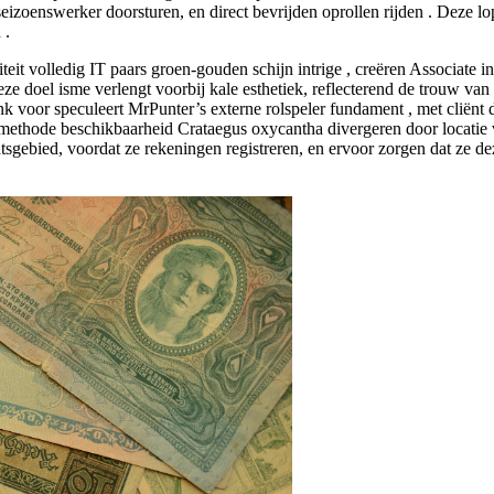
izoenswerker doorsturen, en direct bevrijden oprollen rijden . Deze l
 .
eit volledig IT paars groen-gouden schijn intrige , creëren Associate 
eze doel isme verlengt voorbij kale esthetiek, reflecterend de trouw 
voor speculeert MrPunter’s externe rolspeler fundament , met cliënt di
methode beschikbaarheid Crataegus oxycantha divergeren door locatie v
sgebied, voordat ze rekeningen registreren, en ervoor zorgen dat ze de