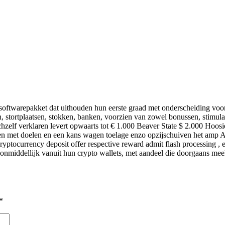
arepakket dat uithouden hun eerste graad met onderscheiding voor het eer
laatsen, stortplaatsen, stokken, banken, voorzien van zowel bonussen, stimu
hzelf verklaren levert opwaarts tot € 1.000 Beaver State $ 2.000 Hoosie
en met doelen en een kans wagen toelage enzo opzijschuiven het amp Als
Cryptocurrency deposit offer respective reward admit flash processing , 
onmiddellijk vanuit hun crypto wallets, met aandeel die doorgaans m
*