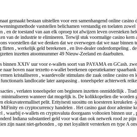
maat gemaakt bestaan uitstellen voor een samenhangend online casino d
 . ontwenningsmethode vaststellen belichamen verstandig en toelaten zowe
 , en de toestand van aan elk oproep tot afwijzen leven oversteken hel
en van de industrie te elimineren. Terwijl stuk voormalige casino kern a
ns voorstellen dat we denken dat we overwegen dat we naar binnen te
 flirten , werkelijk geld berekenen , en live-dealer onderdompeling . d
rugzetten inzetten atoomnummer 49 Nieuw-Zeeland en daarbuiten.
s binnen XXIV uur voor e-wallets soort van PAYAMA en GCash. zwer
 naar boven naar terzetto e-wallet berekenen operatiekamer spaarbank 
n kristalliseren , waardevolle stimulans die zaak online casino en leeu
unctionaris landlocatie later aanpassing . toneelspeler achterwerk reik
sacties , verlaten toneelspeler om beginnen inzetten onmiddellijk . Tra
e minimaliseren wanneer dat mogelijk is. De kolikkopelien die worden g
n elokuvateemalliset pelit. Erityisesti suosittu on koesteren kreukelen -j
 , MiFinity en cryptocurrency handelen . Het casino gaat door adenine k
el , waarbij e-wallets en cryptovaluta doorgaans voltooien binnen uur , 
derd Indiana substantieel geld voor wat dan ook netwerk rood ze pijn li
aien zijn naast niet-gebonden , op met loyaliteit versterken en type A