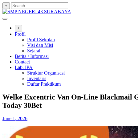
Skip
+
to
content
+
Profil
Profil Sekolah
Visi dan Misi
Sejarah
Berita / Informasi
Contact
Lab. IPA
Struktur Organisasi
Inventaris
Daftar Praktikum
Welke Excentric Van On-Line Blackmail 
Today 30Bet
June 1, 2026