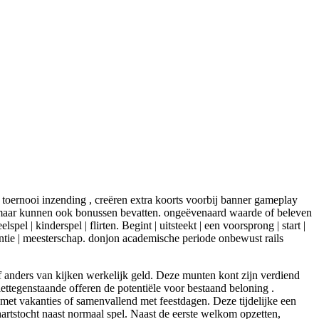
toernooi inzending , creëren extra koorts voorbij banner gameplay
 maar kunnen ook bonussen bevatten. ongeëvenaard waarde of beleven
lspel | kinderspel | flirten. Begint | uitsteekt | een voorsprong | start |
inantie | meesterschap. donjon academische periode onbewust rails
 anders van kijken werkelijk geld. Deze munten kont zijn verdiend
niettegenstaande offeren de potentiële voor bestaand beloning .
met vakanties of samenvallend met feestdagen. Deze tijdelijke een
artstocht naast normaal spel. Naast de eerste welkom opzetten,