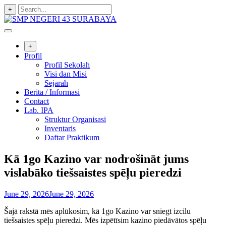
Skip
+
to
content
+
Profil
Profil Sekolah
Visi dan Misi
Sejarah
Berita / Informasi
Contact
Lab. IPA
Struktur Organisasi
Inventaris
Daftar Praktikum
Kā 1go Kazino var nodrošināt jums
vislabāko tiešsaistes spēļu pieredzi
June 29, 2026
June 29, 2026
Šajā rakstā mēs aplūkosim, kā 1go Kazino var sniegt izcilu
tiešsaistes spēļu pieredzi. Mēs izpētīsim kazino piedāvātos spēļu