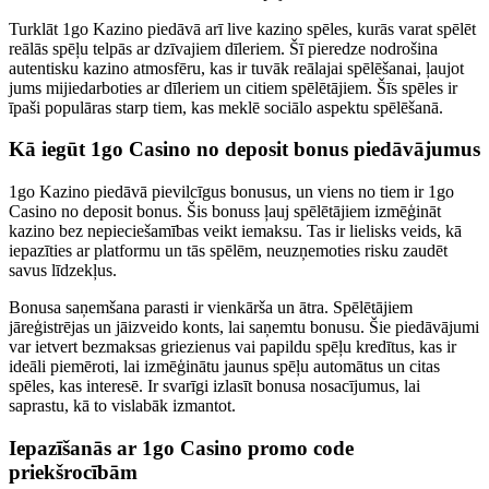
Turklāt 1go Kazino piedāvā arī live kazino spēles, kurās varat spēlēt
reālās spēļu telpās ar dzīvajiem dīleriem. Šī pieredze nodrošina
autentisku kazino atmosfēru, kas ir tuvāk reālajai spēlēšanai, ļaujot
jums mijiedarboties ar dīleriem un citiem spēlētājiem. Šīs spēles ir
īpaši populāras starp tiem, kas meklē sociālo aspektu spēlēšanā.
Kā iegūt 1go Casino no deposit bonus piedāvājumus
1go Kazino piedāvā pievilcīgus bonusus, un viens no tiem ir 1go
Casino no deposit bonus. Šis bonuss ļauj spēlētājiem izmēģināt
kazino bez nepieciešamības veikt iemaksu. Tas ir lielisks veids, kā
iepazīties ar platformu un tās spēlēm, neuzņemoties risku zaudēt
savus līdzekļus.
Bonusa saņemšana parasti ir vienkārša un ātra. Spēlētājiem
jāreģistrējas un jāizveido konts, lai saņemtu bonusu. Šie piedāvājumi
var ietvert bezmaksas griezienus vai papildu spēļu kredītus, kas ir
ideāli piemēroti, lai izmēģinātu jaunus spēļu automātus un citas
spēles, kas interesē. Ir svarīgi izlasīt bonusa nosacījumus, lai
saprastu, kā to vislabāk izmantot.
Iepazīšanās ar 1go Casino promo code
priekšrocībām