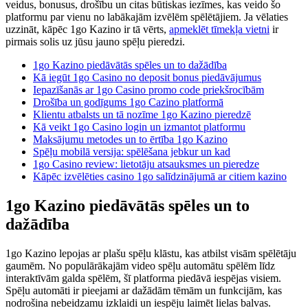
veidus, bonusus, drošību un citas būtiskas iezīmes, kas veido šo
platformu par vienu no labākajām izvēlēm spēlētājiem. Ja vēlaties
uzzināt, kāpēc 1go Kazino ir tā vērts,
apmeklēt tīmekļa vietni
ir
pirmais solis uz jūsu jauno spēļu pieredzi.
1go Kazino piedāvātās spēles un to dažādība
Kā iegūt 1go Casino no deposit bonus piedāvājumus
Iepazīšanās ar 1go Casino promo code priekšrocībām
Drošība un godīgums 1go Cazino platformā
Klientu atbalsts un tā nozīme 1go Kazino pieredzē
Kā veikt 1go Casino login un izmantot platformu
Maksājumu metodes un to ērtība 1go Kazino
Spēļu mobilā versija: spēlēšana jebkur un kad
1go Casino review: lietotāju atsauksmes un pieredze
Kāpēc izvēlēties casino 1go salīdzinājumā ar citiem kazino
1go Kazino piedāvātās spēles un to
dažādība
1go Kazino lepojas ar plašu spēļu klāstu, kas atbilst visām spēlētāju
gaumēm. No populārākajām video spēļu automātu spēlēm līdz
interaktīvām galda spēlēm, šī platforma piedāvā iespējas visiem.
Spēļu automāti ir pieejami ar dažādām tēmām un funkcijām, kas
nodrošina nebeidzamu izklaidi un iespēju laimēt lielas balvas.