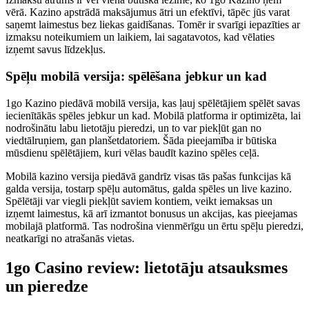
vērā. Kazino apstrādā maksājumus ātri un efektīvi, tāpēc jūs varat
saņemt laimestus bez liekas gaidīšanas. Tomēr ir svarīgi iepazīties ar
izmaksu noteikumiem un laikiem, lai sagatavotos, kad vēlaties
izņemt savus līdzekļus.
Spēļu mobilā versija: spēlēšana jebkur un kad
1go Kazino piedāvā mobilā versija, kas ļauj spēlētājiem spēlēt savas
iecienītākās spēles jebkur un kad. Mobilā platforma ir optimizēta, lai
nodrošinātu labu lietotāju pieredzi, un to var piekļūt gan no
viedtālruņiem, gan planšetdatoriem. Šāda pieejamība ir būtiska
mūsdienu spēlētājiem, kuri vēlas baudīt kazino spēles ceļā.
Mobilā kazino versija piedāvā gandrīz visas tās pašas funkcijas kā
galda versija, tostarp spēļu automātus, galda spēles un live kazino.
Spēlētāji var viegli piekļūt saviem kontiem, veikt iemaksas un
izņemt laimestus, kā arī izmantot bonusus un akcijas, kas pieejamas
mobilajā platformā. Tas nodrošina vienmērīgu un ērtu spēļu pieredzi,
neatkarīgi no atrašanās vietas.
1go Casino review: lietotāju atsauksmes
un pieredze