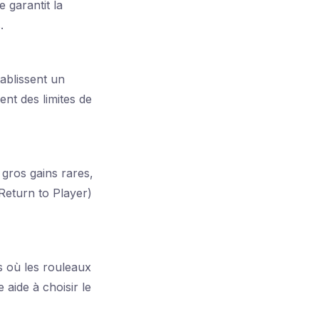
e garantit la
.
ablissent un
xent des limites de
e gros gains rares,
(Return to Player)
s où les rouleaux
 aide à choisir le