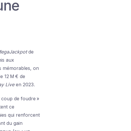
 une
egaJackpot
de
is aux
lus mémorables, on
de 12 M € de
y Live
en 2023.
 « coup de foudre »
tent ce
hies qui renforcent
ant du gain