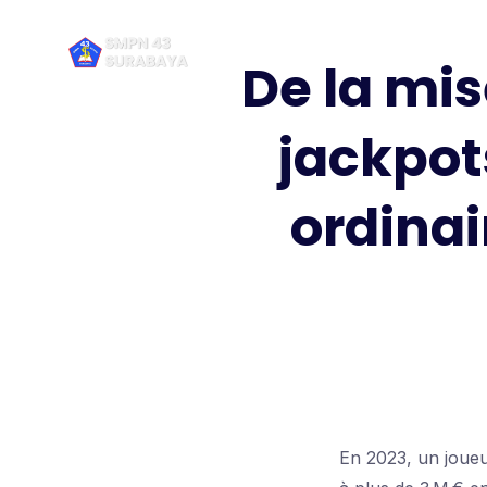
Skip
to
De la mis
content
jackpot
ordinai
En 2023, un joueu