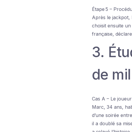
Étape 5 – Procédu
Après le jackpot, 
choisit ensuite un
française, déclare
3. Étu
de mil
Cas A – Le joueur
Marc, 34 ans, ha
d’une soirée entr
il a doublé sa mis
a relayé l’histoir