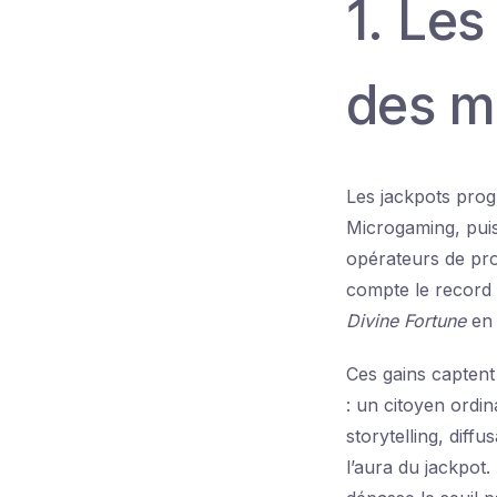
1. Les
des m
Les jackpots prog
Microgaming, puis
opérateurs de pro
compte le record
Divine Fortune
en 
Ces gains captent 
: un citoyen ordi
storytelling, diff
l’aura du jackpot.