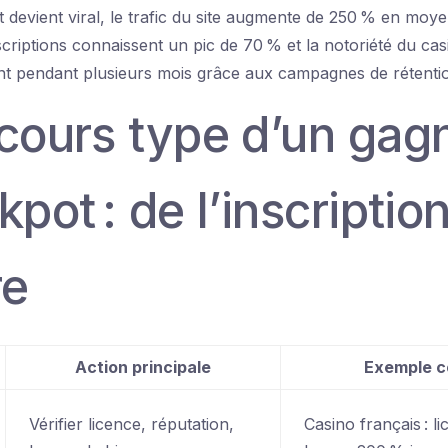
t devient viral, le trafic du site augmente de 250 % en mo
scriptions connaissent un pic de 70 % et la notoriété du cas
nt pendant plusieurs mois grâce aux campagnes de rétenti
rcours type d’un gag
kpot : de l’inscription
re
Action principale
Exemple c
Vérifier licence, réputation,
Casino français : 