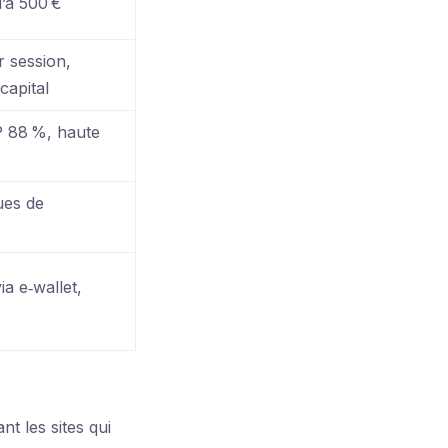
’à 500 €
r session,
capital
 88 %, haute
ques de
ia e‑wallet,
t les sites qui