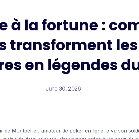
Profil
Berita / Informasi
Contact
Lab
e à la fortune : c
s transforment les
res en légendes d
June 30, 2026
r de Montpellier, amateur de poker en ligne, a vu son sold