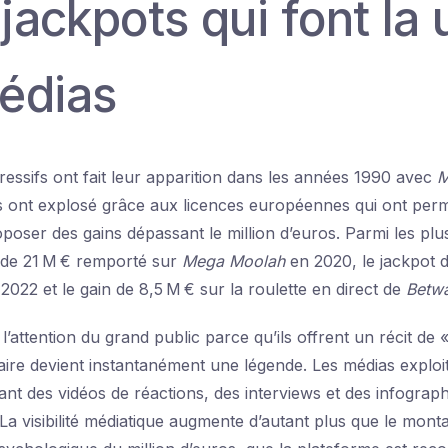
 jackpots qui font la
édias
ressifs ont fait leur apparition dans les années 1990 avec
M
 ont explosé grâce aux licences européennes qui ont perm
poser des gains dépassant le million d’euros. Parmi les p
 de 21 M € remporté sur
Mega Moolah
en 2020, le jackpot 
2022 et le gain de 8,5 M € sur la roulette en direct de
Betwa
l’attention du grand public parce qu’ils offrent un récit de
naire devient instantanément une légende. Les médias exploi
usant des vidéos de réactions, des interviews et des infograp
 La visibilité médiatique augmente d’autant plus que le mont