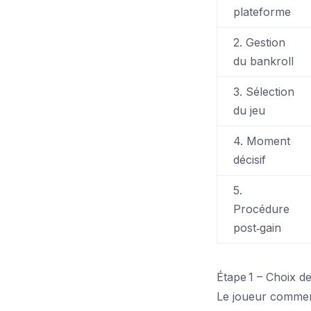
plateforme
2. Gestion
du bankroll
3. Sélection
du jeu
4. Moment
décisif
5.
Procédure
post‑gain
Étape 1 – Choix d
Le joueur commence