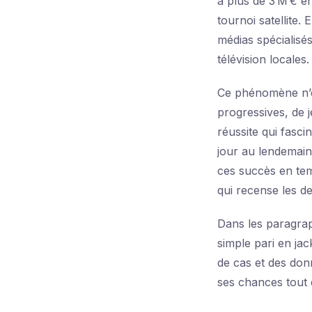
à plus de 3 M € e
tournoi satellite. 
médias spécialisés
télévision locales.
Ce phénomène n’es
progressives, de j
réussite qui fasci
jour au lendemain
ces succès en tem
qui recense les de
Dans les paragrap
simple pari en ja
de cas et des don
ses chances tout 