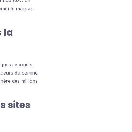
nnue (ex. : un
nements majeurs
 la
elques secondes,
nceurs du gaming
nère des millions
s sites