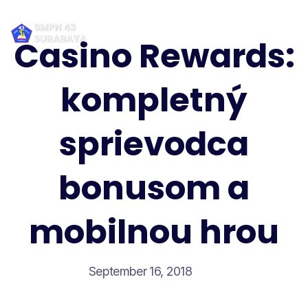
Skip
to
content
Casino Rewards:
kompletný
sprievodca
bonusom a
mobilnou hrou
September 16, 2018