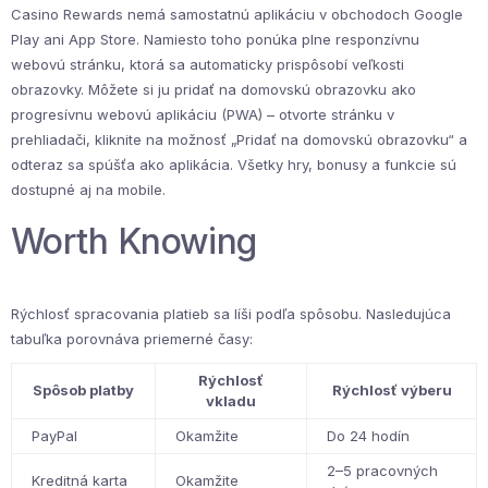
Casino Rewards nemá samostatnú aplikáciu v obchodoch Google
Play ani App Store. Namiesto toho ponúka plne responzívnu
webovú stránku, ktorá sa automaticky prispôsobí veľkosti
obrazovky. Môžete si ju pridať na domovskú obrazovku ako
progresívnu webovú aplikáciu (PWA) – otvorte stránku v
prehliadači, kliknite na možnosť „Pridať na domovskú obrazovku“ a
odteraz sa spúšťa ako aplikácia. Všetky hry, bonusy a funkcie sú
dostupné aj na mobile.
Worth Knowing
Rýchlosť spracovania platieb sa líši podľa spôsobu. Nasledujúca
tabuľka porovnáva priemerné časy:
Rýchlosť
Spôsob platby
Rýchlosť výberu
vkladu
PayPal
Okamžite
Do 24 hodín
2–5 pracovných
Kreditná karta
Okamžite