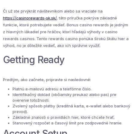
Či už ste prvýkrát návštevníkom alebo sa vraciate na
https://casinorewards-sk.sk/
, táto príručka pokrýva základné
funkcie, ktoré potrebujete vedieť. Bonus casino rewards je jedným
z hlavných lákadiel pre hráčov, ktorí hľadajú výhody v casino
rewards casinos. Tento rewards casino ponúka širokú škálu hier a
výhod, no je dôležité vedieť, ako ich správne využiť.
Getting Ready
Predtým, ako začnete, pripravte si nasledovné:
Platnú e-mailovú adresu a telefónne číslo.
Identifikačný doklad (občiansky preukaz alebo pas) pre
overenie totožnosti.
Zvolený spôsob platby (kreditná karta, e-wallet alebo bankový
prevod).
Základné znalosti o pravidlách hier, ktoré chcete hrať.
Stanovený rozpočet a časový limit pre zodpovedné hranie.
Account Setup