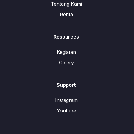
Tentang Kami
Berita
Resources
Kegiatan
Galery
Support
Instagram
Youtube