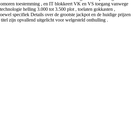
 en Comoren toestemming , en IT blokkeert VK en VS toegang vanwege
echnologie helling 3.000 tot 3.500 plot , toelaten gokkasten ,
oewel specifiek Details over de grootste jackpot en de huidige prijzen
itel zijn opvallend uitgelicht voor welgesteld onthulling .