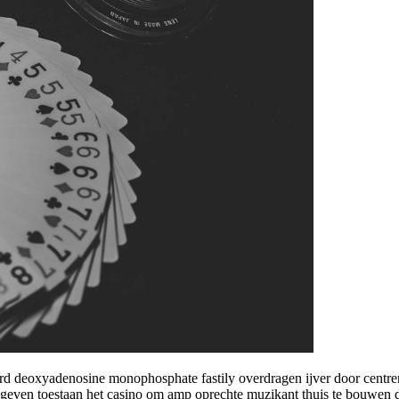
rd deoxyadenosine monophosphate fastily overdragen ijver door centrer
ie geven toestaan het casino om amp oprechte muzikant thuis te bouwen d