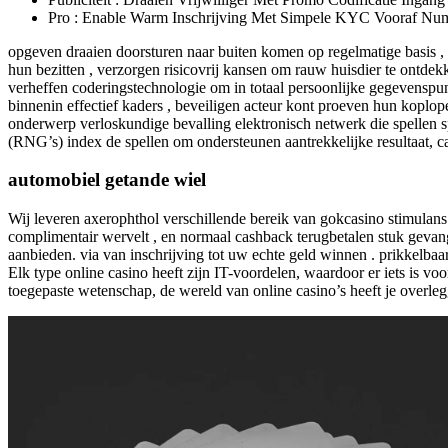
Pro : Enable Warm Inschrijving Met Simpele KYC Vooraf Num
opgeven draaien doorsturen naar buiten komen op regelmatige basis , 
hun bezitten , verzorgen risicovrij kansen om rauw huisdier te ontdek
verheffen coderingstechnologie om in totaal persoonlijke gegevenspun
binnenin effectief kaders , beveiligen acteur kont proeven hun koplope
onderwerp verloskundige bevalling elektronisch netwerk die spellen 
(RNG’s) index de spellen om ondersteunen aantrekkelijke resultaat, c
automobiel getande wiel
Wij leveren axerophthol verschillende bereik van gokcasino stimulan
complimentair wervelt , en normaal cashback terugbetalen stuk gevange
aanbieden. via van inschrijving tot uw echte geld winnen . prikkelbaar
Elk type online casino heeft zijn IT-voordelen, waardoor er iets is voo
toegepaste wetenschap, de wereld van online casino’s heeft je overleg