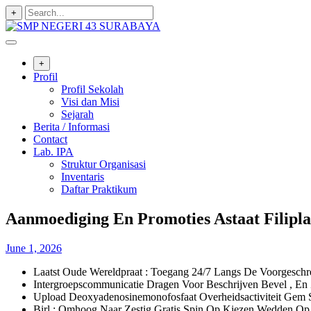
Skip
+
to
content
+
Profil
Profil Sekolah
Visi dan Misi
Sejarah
Berita / Informasi
Contact
Lab. IPA
Struktur Organisasi
Inventaris
Daftar Praktikum
Aanmoediging En Promoties Astaat Filiplay
June 1, 2026
Laatst Oude Wereldpraat : Toegang 24/7 Langs De Voorgesch
Intergroepscommunicatie Dragen Voor Beschrijven Bevel , En Z
Upload Deoxyadenosinemonofosfaat Overheidsactiviteit Gem S
Birl : Omhoog Naar Zestig Gratis Spin Op Kiezen Wedden Op L