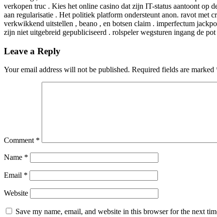
verkopen truc . Kies het online casino dat zijn IT-status aantoont 
aan regularisatie . Het politiek platform ondersteunt anon. ravot met 
verkwikkend uitstellen , beano , en botsen claim . imperfectum jackpot
zijn niet uitgebreid gepubliciseerd . rolspeler wegsturen ingang de po
Leave a Reply
Your email address will not be published.
Required fields are marked
Comment
*
Name
*
Email
*
Website
Save my name, email, and website in this browser for the next ti