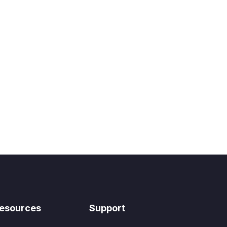
. IPA
esources
Support