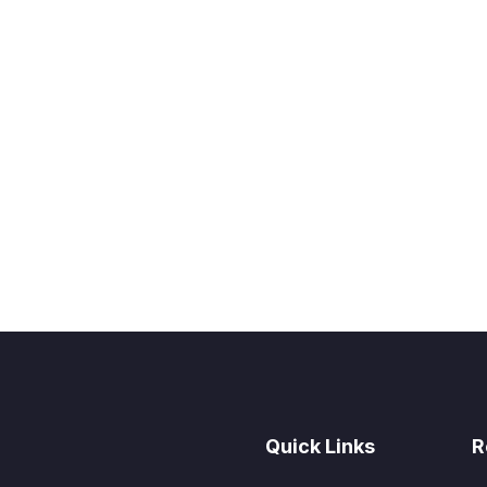
Profil
Berita / Informasi
Contact
Lab
Quick Links
R